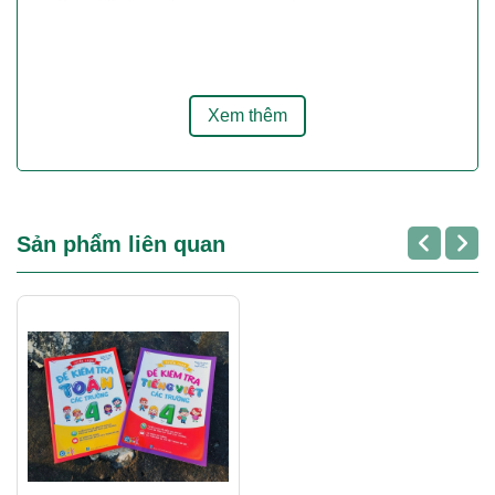
Thiết kế dòng kẻ ô ly:
Một điểm cộng cực lớn cho học sinh
tiểu học là phần làm bài trực tiếp trên dòng kẻ ô ly, giúp các
con giữ gìn nét chữ ngay cả trong kỳ nghỉ hè.
Xem thêm
Công nghệ đáp án QR Code:
Ba mẹ không còn đau đầu vì
quên kiến thức cũ. Chỉ cần một thao tác quét mã QR ở bìa
sách, toàn bộ đáp án chi tiết sẽ hiện ra để đối chiếu.
Hỗ trợ cộng đồng:
Phụ huynh khi mua sách sẽ được tham
gia nhóm hỗ trợ để giải đáp mọi thắc mắc về bài tập – một
Sản phẩm liên quan
đặc quyền mà rất ít nhà sách làm được.
3. Cấu trúc nội dung chi tiết
Bộ sách giúp các em học sinh đi từ ôn tập đến thực chiến:
Tổng hợp kiến thức:
Hệ thống lại các điểm then chốt
của năm học vừa qua.
Dạng bài tập đa dạng:
Từ cơ bản đến nâng cao, bám
sát cấu trúc đề thi giữa kỳ và cuối kỳ.