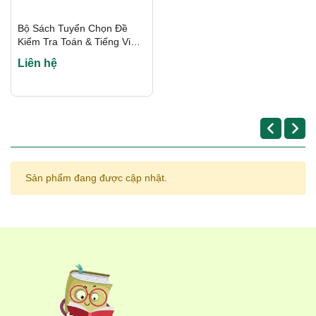
Luyện đề tự tin:
Các đề minh họa được thiết kế chuẩn
Bộ Sách Tuyển Chọn Đề
form, giúp con rèn luyện tâm lý và kỹ năng làm bài
Kiểm Tra Toán & Tiếng Việt
trước khi bước vào năm học mới.
Lớp 1-5 - QBooks
Liên hệ
4. Đánh giá từ 1book.vn
Tại sao ba mẹ nên chọn bộ sách này?
Nếu ba mẹ đang tìm
kiếm một bộ sách ôn tập không gây áp lực, hình thức đẹp, nội
dung tinh gọn nhưng đầy đủ thì
QBooks
là lựa chọn số 1. Với
độ dày 64 trang mỗi quyển, con có thể dễ dàng hoàn thành
trong kỳ nghỉ hè mà vẫn có nhiều thời gian vui chơi.
Sản phẩm đang được cập nhật.
Lời khuyên:
Ba mẹ nên đặt mua trọn bộ 3 cuốn để con có lộ
trình ôn tập đồng bộ nhất.
5. Mua sách chính hãng ở
đâu?
Hiện nay trên thị trường có nhiều dòng sách nhái kém chất
lượng. Để đảm bảo mua đúng sách từ
Nhà sách San Books