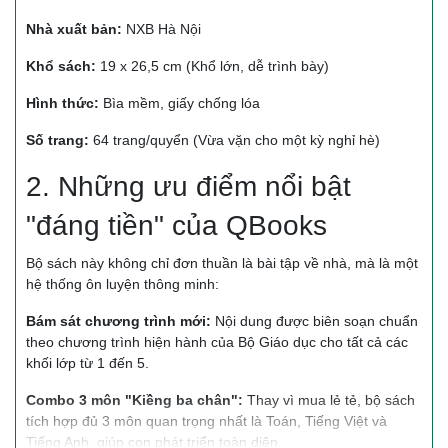
Nhà xuất bản:
NXB Hà Nội
Khổ sách:
19 x 26,5 cm (Khổ lớn, dễ trình bày)
Hình thức:
Bìa mềm, giấy chống lóa
Số trang:
64 trang/quyển (Vừa vặn cho một kỳ nghỉ hè)
2. Những ưu điểm nổi bật
"đáng tiền" của QBooks
Bộ sách này không chỉ đơn thuần là bài tập về nhà, mà là một
hệ thống ôn luyện thông minh:
Bám sát chương trình mới:
Nội dung được biên soạn chuẩn
theo chương trình hiện hành của Bộ Giáo dục cho tất cả các
khối lớp từ 1 đến 5.
Combo 3 môn "Kiềng ba chân":
Thay vì mua lẻ tẻ, bộ sách
tích hợp đủ 3 môn quan trọng nhất là Toán, Tiếng Việt và
Tiếng Anh, giúp con phát triển toàn diện.