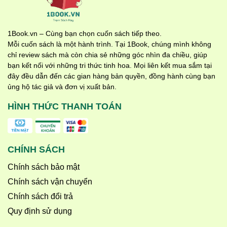
(Đơn vị phân phối uy tín các dòng sách Tiền Tiểu Học và Tiểu
Học), ba mẹ hãy tham khảo link chính hãng dưới đây:
👉
Đặt mua Combo Ôn Hè QBooks tại Shopee Mall:
1Book.vn – Cùng bạn chọn cuốn sách tiếp theo.
https://s.shopee.vn/50VIrtbK8T
Mỗi cuốn sách là một hành trình. Tại 1Book, chúng mình không
chỉ review sách mà còn chia sẻ những góc nhìn đa chiều, giúp
bạn kết nối với những tri thức tinh hoa. Mọi liên kết mua sắm tại
đây đều dẫn đến các gian hàng bản quyền, đồng hành cùng bạn
ủng hộ tác giả và đơn vị xuất bản.
HÌNH THỨC THANH TOÁN
CHÍNH SÁCH
Chính sách bảo mật
Chính sách vận chuyển
Chính sách đổi trả
Quy định sử dụng